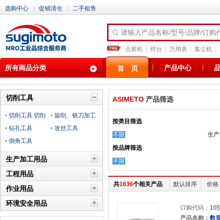
选购中心
|
促销清仓
|
二手租售
请输入产品名称/型号/品牌/订购
点胶机
|
焊台
|
万用表
|
集尘机
|
所有商品分类
产品中心
首 页
切削工具
ASIMETO
产品筛选
•
切削工具 切削
•
旋削、铣刀加工
按类目筛选
材料
•
钻孔工具
工具
•
攻丝工具
不限
生产
•
倒角工具
按品牌筛选
生产加工用品
不限
工程用品
共
1636
个相关产品
默认排序
价格
作业用品
环境安全用品
订购代码：
105
产品名称：
数