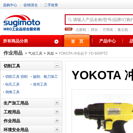
选购中心
|
促销清仓
|
二手租售
请输入产品名称/型号/品牌/订购
点胶机
|
焊台
|
万用表
|
集尘机
|
所有商品分类
产品中心
首 页
作业用品
>
气动工具
>
风批
>
YOKOTA 冲击起子 YD-600PTZ
切削工具
YOKOTA 
•
切削工具 切削
•
旋削、铣刀加工
材料
•
钻孔工具
工具
•
攻丝工具
•
倒角工具
生产加工用品
工程用品
作业用品
环境安全用品