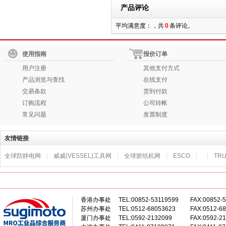
产品评论
平均满意度：，共
0
条评论。
使用指南
报价订单
用户注册
其他支付方式
产品浏览与查找
在线支付
交易条款
货到付款
订购流程
公司转帐
常见问题
发票制度
友情链接
全球防静电网
|
威威(VESSEL)工具网
|
全球胶纸机网
|
ESCO
|
|
TR
香港办事处
TEL:00852-53119599
FAX:00852-
苏州办事处
TEL:0512-68053623
FAX:0512-6
厦门办事处
TEL:0592-2132099
FAX:0592-2