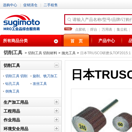
选购中心
|
促销清仓
|
二手租售
请输入产品名称/型号/品牌/订购
点胶机
|
焊台
|
万用表
|
集尘机
|
所有商品分类
产品中心
首 页
切削工具
>
切削工具 切削材料
>
抛光工具
>
日本TRUSCO研磨头TOF2015:1
切削工具
日本TRUSC
•
切削工具 切削
•
旋削、铣刀加工
材料
•
钻孔工具
工具
•
攻丝工具
•
倒角工具
生产加工用品
工程用品
作业用品
环境安全用品