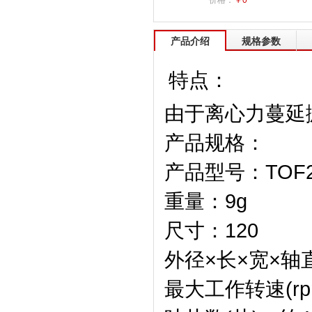
价格：
￥0
产品介绍
规格参数
特点：
由于离心力蔓延
产品规格：
产品型号：TOF201
重量：9g
尺寸：120
外径×长×宽×轴直径(
最大工作转速(rpm