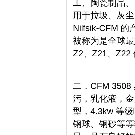
工、陶瓷制品、
用于拉圾、灰尘
Nilfsik-
被称为是全球最
Z2、Z21、Z
二．CFM 35
污，乳化液，金
型，4.3kw
钢球、钢砂等等较重材