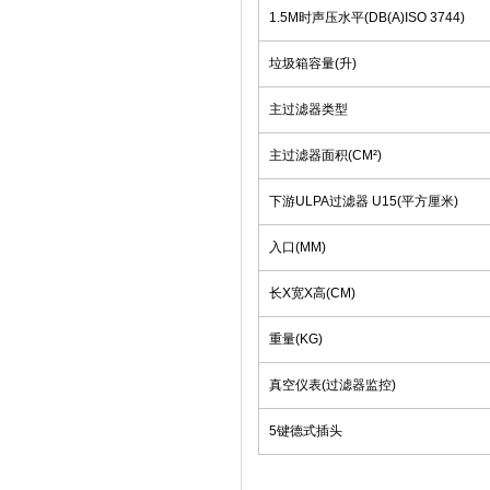
1.5M时声压水平(DB(A)ISO 3744)
垃圾箱容量(升)
主过滤器类型
主过滤器面积(CM²)
下游ULPA过滤器 U15(平方厘米)
入口(MM)
长X宽X高(CM)
重量(KG)
真空仪表(过滤器监控)
5键德式插头