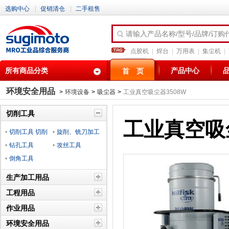
选购中心
|
促销清仓
|
二手租售
请输入产品名称/型号/品牌/订购
点胶机
|
焊台
|
万用表
|
集尘机
|
所有商品分类
产品中心
首 页
环境安全用品
>
环境设备
>
吸尘器
>
工业真空吸尘器3508W
切削工具
工业真空吸尘
•
切削工具 切削
•
旋削、铣刀加工
材料
•
钻孔工具
工具
•
攻丝工具
•
倒角工具
生产加工用品
工程用品
作业用品
环境安全用品