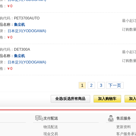
格：
￥0
购代码：
PET3700AUTO
最小起
品名称：
集尘机
订购数
牌：
日本淀川(YODOGAWA)
格：
￥0
购代码：
DET300A
最小起
品名称：
集尘机
订购数
牌：
日本淀川(YODOGAWA)
格：
￥0
1
2
3
下一页
全选/反选所有商品
加入购物车
加
支付配送
售后服务
物流配送
更新资料
现金交易
客户服务承