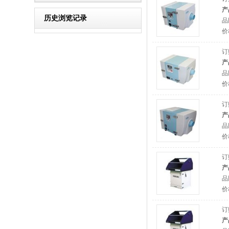
产
历史浏览记录
品
价
订
产
品
价
订
产
品
价
订
产
品
价
订
产