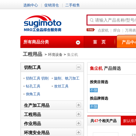
选购中心
|
促销清仓
|
二手租售
请输入产品名称/型号
点胶机
|
焊台
|
万用表
所有商品分类
首 页
产品中
工程用品
>
环境设备
>
集尘机
切削工具
集尘机
产品筛选
•
切削工具 切削
•
旋削、铣刀加工
按类目筛选
材料
•
钻孔工具
工具
•
攻丝工具
不限
•
倒角工具
按品牌筛选
生产加工用品
不限
工程用品
共
47
个相关产品
默认排
作业用品
环境安全用品
订