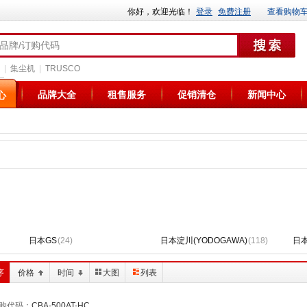
你好，欢迎光临！
登录
免费注册
查看购物
/品牌/订购代码
|
集尘机
|
TRUSCO
品牌大全
租售服务
促销清仓
新闻中心
心
日本GS
(24)
日本淀川(YODOGAWA)
(118)
日本
序
价格
时间
大图
列表
购代码：
CBA-500AT-HC