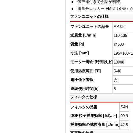
● 伝声器付きで会話が明瞭。
● 風量チェッカー FM-3（別売）
ファンユニットの仕様
ファンユニットの品番
AP-08
送風量 [L/min]
110-135
質量 [g]
約600
寸法 [mm]
195×180×1
モーター寿命 [時間以上]
10000
使用温度範囲 [℃]
5-40
電圧低下警報
光
連続使用時間[h]
8
フィルタの仕様
フィルタの品番
S4N
DOP粒子捕集効率 [％以上]
99.9
捕集効率の試験流量 [L/min]
42.5
充電器の仕様