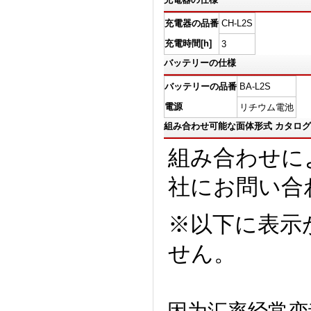
充電器の品番
CH-L2S
充電時間[h]
3
バッテリーの仕様
バッテリーの品番
BA-L2S
電源
リチウム電池
組み合わせ可能な面体形式 カタロ
組み合わせによ
社にお問い合
※以下に表示
せん。
因为汇率经常变