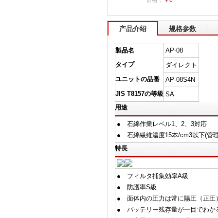
价格：
￥0
产品介绍
规格参数
製品名
AP-08
タイプ
ダイレクト
ユニットの品番
AP-08S4N
JIS T8157の等級
SA
用途
● 石綿作業レベル1、2、3対応
● 石綿繊維濃度15本/cm3以下(管理
特長
● フィルタ捕集効率A級
● 防護率S級
● 面体内の圧力は常に陽圧（正圧
● バッテリー残存量が一目でわか