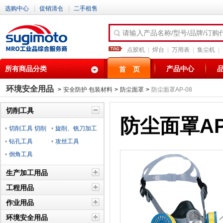
选购中心
|
促销清仓
|
二手租售
请输入产品名称/型号/品牌/订购
点胶机
|
焊台
|
万用表
|
集尘机
|
所有商品分类
产品中心
首 页
环境安全用品
>
安全防护 包装材料
>
防尘面罩
>
防尘面罩AP-08
切削工具
防尘面罩AP
•
切削工具 切削
•
旋削、铣刀加工
材料
•
钻孔工具
工具
•
攻丝工具
•
倒角工具
生产加工用品
工程用品
作业用品
环境安全用品